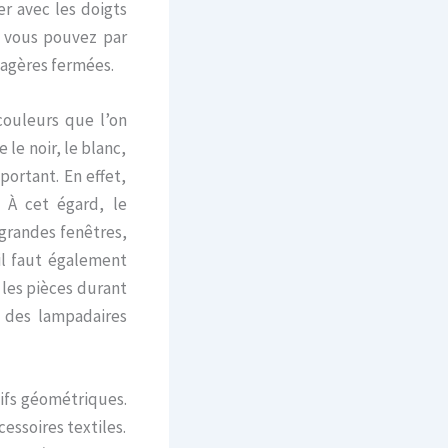
r avec les doigts
, vous pouvez par
tagères fermées.
couleurs que l’on
le noir, le blanc,
mportant. En effet,
 À cet égard, le
s grandes fenêtres,
il faut également
 les pièces durant
t des lampadaires
tifs géométriques.
essoires textiles.