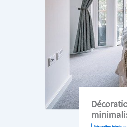
Décoratio
minimali
Décoration interieure