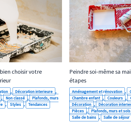
 bien choisir votre
Peindre soi-même sa mai
rieur
étapes
ation
,
Décoration interieure
,
Aménagement et rénovation
,
,
Non classé
,
Plafonds, murs
Chambre enfant
,
Couleurs
,
ve
,
Styles
,
Tendances
Décoration
,
Décoration interie
Pièces
,
Plafonds, murs et sols
Salle de bains
,
Salle de séjour