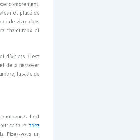
e désencombrement.
aleur et placé de
met de vivre dans
era chaleureux et
 d’objets, il est
et de la nettoyer.
hambre, la salle de
e, commencez tout
our ce faire,
triez
s. Fixez-vous un