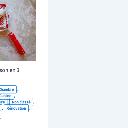
son en 3
Chambre
,
Cuisine
,
ure
,
Non classé
,
,
Rénovation
,