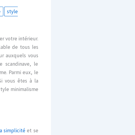
e
style
r votre intérieur.
lable de tous les
ieur auxquels vous
e scandinave, le
me. Parmi eux, le
Si vous êtes à la
 style minimalisme
la simplicité
et se