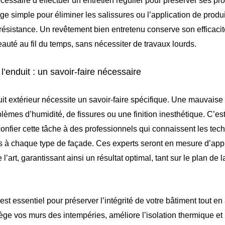
nécessaire d’effectuer un entretien régulier pour préserver ses pr
ge simple pour éliminer les salissures ou l’application de produi
 résistance. Un revêtement bien entretenu conserve son efficaci
eauté au fil du temps, sans nécessiter de travaux lourds.
 l’enduit : un savoir-faire nécessaire
it extérieur nécessite un savoir-faire spécifique. Une mauvaise 
lèmes d’humidité, de fissures ou une finition inesthétique. C’est
fier cette tâche à des professionnels qui connaissent les tech
 à chaque type de façade. Ces experts seront en mesure d’appli
l’art, garantissant ainsi un résultat optimal, tant sur le plan de 
 est essentiel pour préserver l’intégrité de votre bâtiment tout e
ège vos murs des intempéries, améliore l’isolation thermique et 