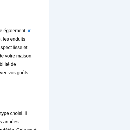
oue également
un
, les enduits
spect lisse et
de votre maison,
bilité de
avec vos goûts
ype choisi, il
es années.