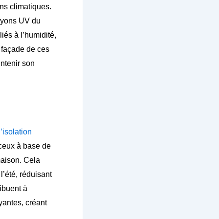
ns climatiques.
rayons UV du
iés à l’humidité,
a façade de ces
intenir son
l’isolation
 ceux à base de
maison. Cela
l’été, réduisant
ribuent à
yantes, créant