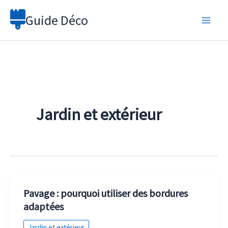
Aller
Guide Déco
au
contenu
Jardin et extérieur
Pavage : pourquoi utiliser des bordures
adaptées
Jardin et extérieur