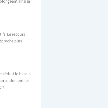
longeant ainsi la
ifs. Le recours
pproche plus
s réduit le besoin
non seulement les
ort.