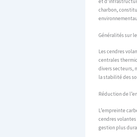
et d’infrastructu
charbon, constitu
environnementaux
Généralités sur l
Les cendres volan
centrales thermiq
divers secteurs,
la stabilité des 
Réduction de l’e
L’empreinte carbo
cendres volantes 
gestion plus dura