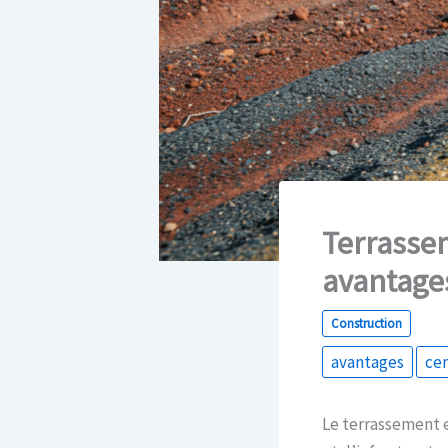
Terrassem
avantage
Construction
avantages
cen
Le terrassement e