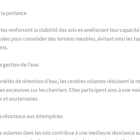
la portance
es renforcent la stabilité des sols en améliorant leur capacité
isées pour consolider des terrains meubles, évitant ainsi les ta
nts.
a gestion de l’eau
priétés de rétention d’eau, les cendres volantes réduisent le r
s excessives sur les chantiers. Elles participent ainsi à une me
s et souterraines.
a résistance aux intempéries
s volantes dans les sols contribue à une meilleure résistance a