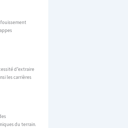
enfouissement
nappes
essité d’extraire
si les carrières
des
niques du terrain.