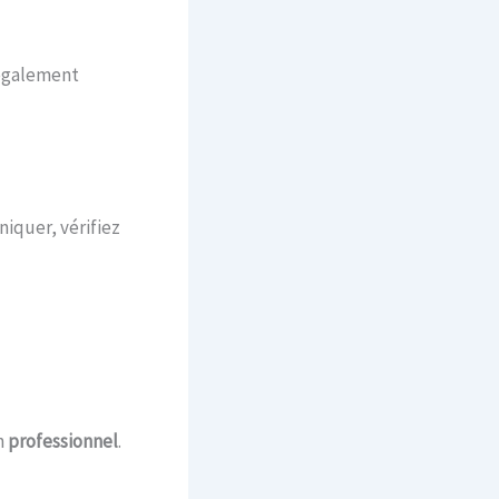
 également
niquer, vérifiez
n
professionnel
.