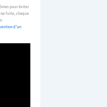
tômes pour éviter
une fuite, chaque
on
rvention d’un