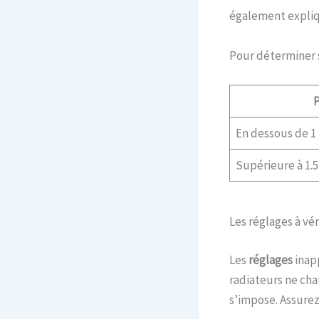
également expliq
Pour déterminer s
P
En dessous de 1
Supérieure à 1.5
Les réglages à vér
Les
réglages
inap
radiateurs ne cha
s’impose. Assure