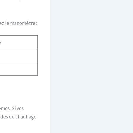
vez le manomètre :
e
mes. Si vos
ndes de chauffage