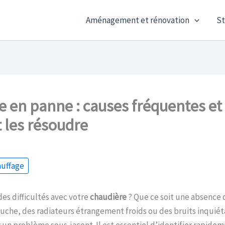
Aménagement et rénovation
St
 en panne : causes fréquentes et
les résoudre
auffage
es difficultés avec votre
chaudière
? Que ce soit une absence
che, des radiateurs étrangement froids ou des bruits inquiéta
un problème sous-jacent. Il est essentiel d’identifier rapidem