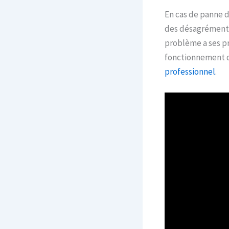
En cas de panne d
des désagréments.
problème a ses pr
fonctionnement de
professionnel
.