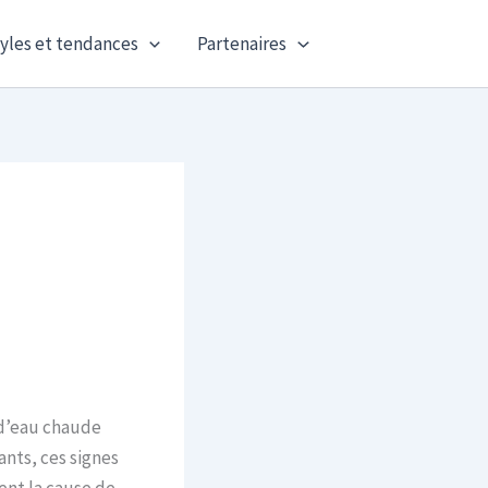
yles et tendances
Partenaires
 d’eau chaude
nts, ces signes
ent la cause de