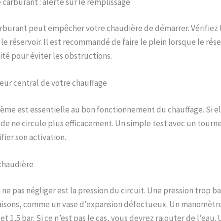
carburant : alerte sur le remplissage
burant peut empêcher votre chaudière de démarrer. Vérifiez 
e réservoir. Il est recommandé de faire le plein lorsque le réser
ité pour éviter les obstructions.
eur central de votre chauffage
ème est essentielle au bon fonctionnement du chauffage. Si e
de ne circule plus efficacement. Un simple test avec un tourn
ier son activation.
 chaudière
 ne pas négliger est la pression du circuit. Une pression trop b
isons, comme un vase d’expansion défectueux. Un manomètre 
et 1,5 bar. Si ce n’est pas le cas, vous devrez rajouter de l’eau.