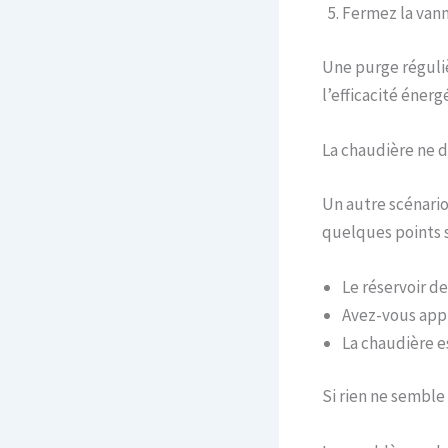
Fermez la vann
Une purge réguli
l’efficacité éner
La chaudière ne d
Un autre scénario
quelques points s
Le réservoir de
Avez-vous appu
La chaudière e
Si rien ne semble 