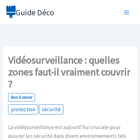
Aller
Guide Déco
au
contenu
Vidéosurveillance : quelles
zones faut-il vraiment couvrir
?
Bon à savoir
protection
sécurité
La vidéosurveillance est aujourd’hui cruciale pour
assurer la s sécurité dans divers environnements tels