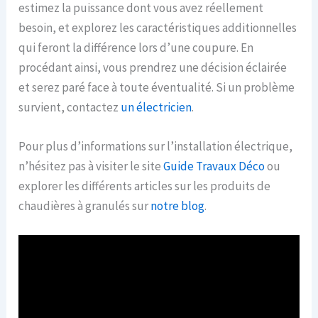
estimez la puissance dont vous avez réellement
besoin, et explorez les caractéristiques additionnelles
qui feront la différence lors d’une coupure. En
procédant ainsi, vous prendrez une décision éclairée
et serez paré face à toute éventualité. Si un problème
survient, contactez
un électricien
.
Pour plus d’informations sur l’installation électrique,
n’hésitez pas à visiter le site
Guide Travaux Déco
ou
explorer les différents articles sur les produits de
chaudières à granulés sur
notre blog
.