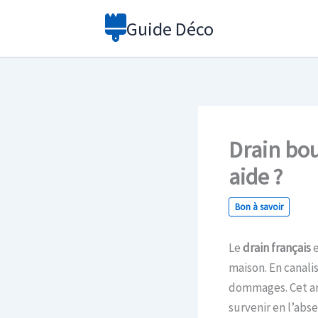
Aller
Guide Déco
au
contenu
Drain bou
aide ?
Bon à savoir
Le
drain français
e
maison. En canali
dommages. Cet ar
survenir en l’abs