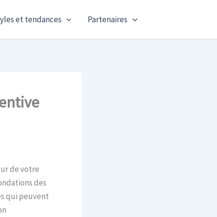
yles et tendances
Partenaires
entive
ur de votre
fondations des
es qui peuvent
on