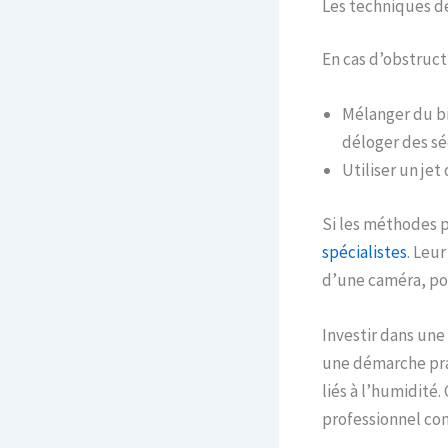
Les techniques 
En cas d’obstruct
Mélanger du bi
déloger des s
Utiliser un je
Si les méthodes p
spécialistes
. Leu
d’une caméra, pou
Investir dans une
une démarche pra
liés à l’humidité.
professionnel com