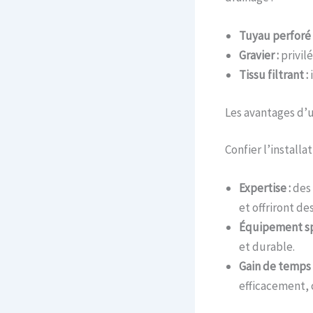
Tuyau perforé 
Gravier :
privilé
Tissu filtrant :
i
Les avantages d’u
Confier l’installa
Expertise :
des 
et offriront de
Équipement spé
et durable.
Gain de temps 
efficacement, 