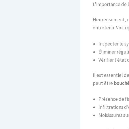
L’importance de l
Heureusement,
entretenu. Voici 
Inspecter le s
Éliminer régul
Vérifier l’état 
Il est essentiel d
peut être
bouch
Présence de fi
Infiltrations d
Moisissures sur