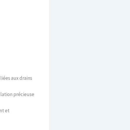
liées aux drains
llation précieuse
nt et