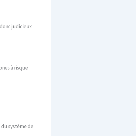
 donc judicieux
zones à risque
té du système de