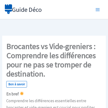
Aller
Guide Déco
au
contenu
Brocantes vs Vide-greniers :
Comprendre les différences
pour ne pas se tromper de
destination.
Bon à savoir
En bref
Comprendre les différences essentielles entre
brocantes et vide-greniers est crucial pour profiter