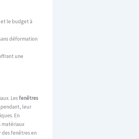
et le budget à
 sans déformation
offrant une
iaux. Les
fenêtres
Cependant, leur
iques. En
s matériaux
r des fenêtres en