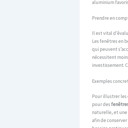
aluminium favorise
Prendre en compt
Il est vital d’éva
Les fenêtres en b
qui peuvent s’ac
nécessitent moins
investissement. Ce
Exemples concret
Pour illustrer l
pour des
fenêtre
naturelle, et une
afin de conserver