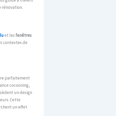
e rénovation.
lu
et les
fenêtres
rs contextes de
gre parfaitement
iance cocooning,
sèdent un design
eurs. Cette
rchent un effet