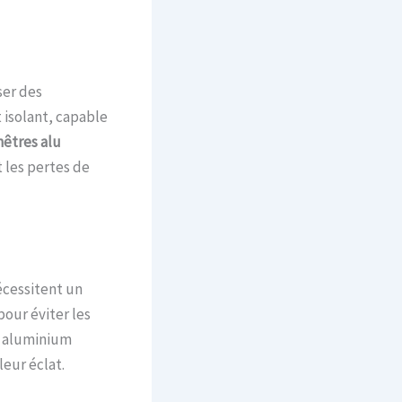
ser des
 isolant, capable
nêtres alu
 les pertes de
écessitent un
pour éviter les
en aluminium
eur éclat.