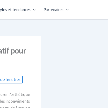
yles et tendances
Partenaires
atif pour
 de fenêtres
urer l’esthétique
des inconvénients
ous guide à travers