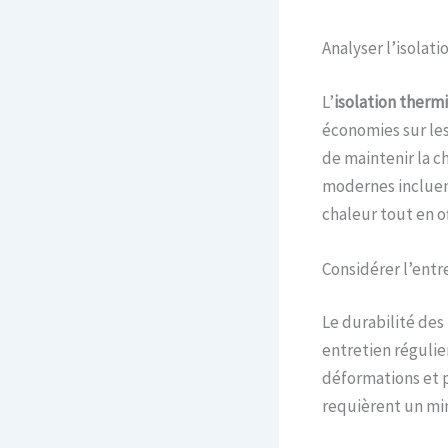
Analyser l’isolat
L’
isolation therm
économies sur les
de maintenir la c
modernes incluen
chaleur tout en o
Considérer l’entre
Le durabilité des
entretien régulier
déformations et p
requièrent un min