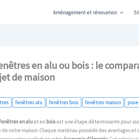
Aménagement et rénovation
St
enêtres en alu ou bois : le compar
jet de maison
tres
fenêtres alu
fenêtres bois
fenêtres maison
pose
fenêtres en alu
et en
bois
est une étape déterminante pour ass
e de votre maison. Chaque matériau possède des avantages et 
encer votre confort et votre
économie d’énergie
. Cet article v