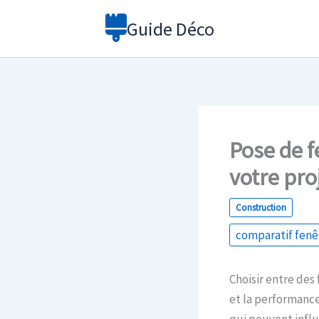
Aller
Guide Déco
au
contenu
Pose de f
votre pro
Construction
comparatif fenê
Choisir entre des
et la performanc
qui peuvent influ