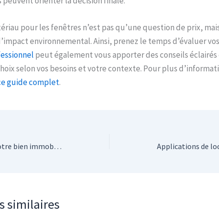
 peuvent orienter la décision finale.
tériau pour les fenêtres n’est pas qu’une question de prix, mais
’impact environnemental. Ainsi, prenez le temps d’évaluer vos 
fessionnel
peut également vous apporter des conseils éclairés 
choix selon vos besoins et votre contexte. Pour plus d’informat
ce guide complet
.
Améliorez la valeur de votre bien immobilier grâce à une pose de fenêtres pro
s similaires