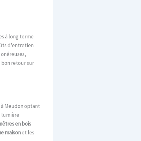
es à long terme.
ûts d’entretien
s onéreuses,
 bon retour sur
e à Meudon optant
a lumière
nêtres en bois
ue maison
et les