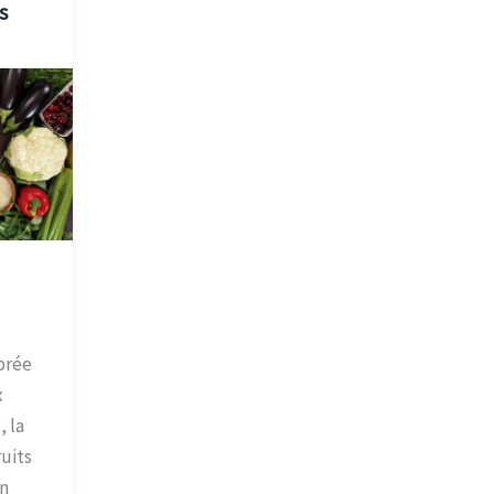
s
brée
x
, la
uits
n