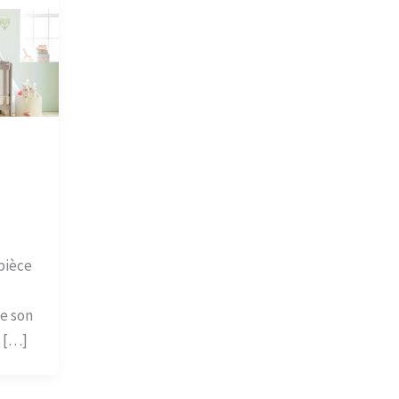
pièce
e son
t […]