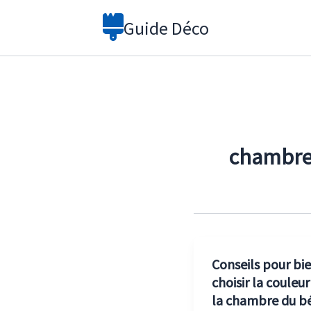
Aller
Guide Déco
au
contenu
chambre
Conseils pour bi
choisir la couleur
la chambre du b