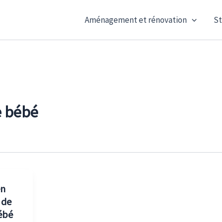
Aménagement et rénovation
St
 bébé
en
 de
ébé