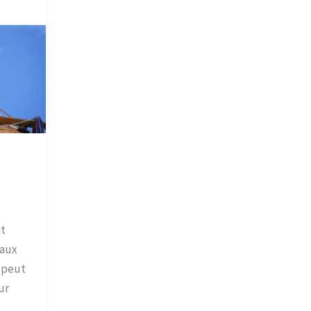
nt
vaux
a peut
ur