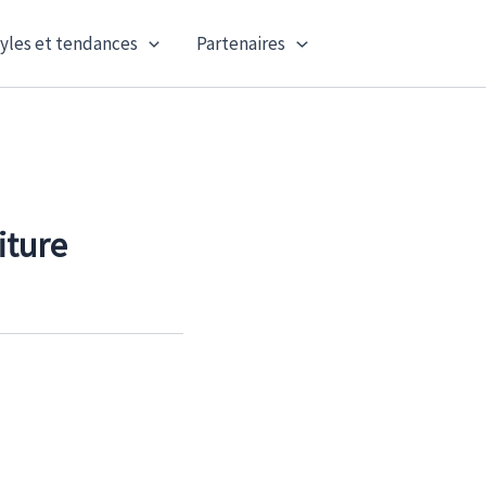
yles et tendances
Partenaires
iture