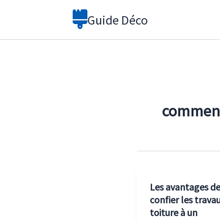
Aller
Guide Déco
au
contenu
comment 
Les avantages d
confier les trava
toiture à un