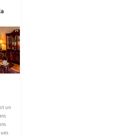
la
st un
ans
ons
ques