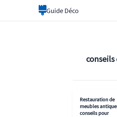
Aller
Guide Déco
au
contenu
conseils
Restauration de
meubles antiques
conseils pour