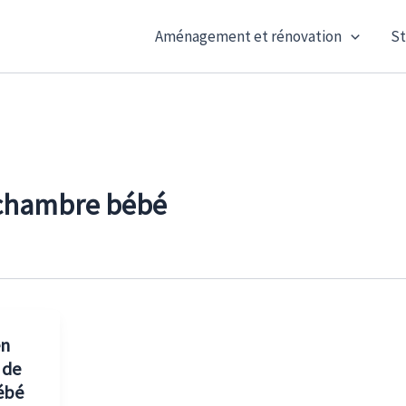
Aménagement et rénovation
St
 chambre bébé
en
 de
ébé