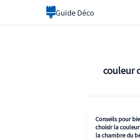
Aller
Guide Déco
au
contenu
couleur
Conseils pour bi
choisir la couleur
la chambre du b