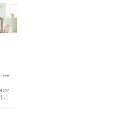
pièce
e son
t […]