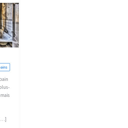
bains
bain
plus-
 mais
 […]