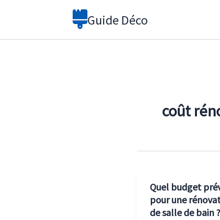
Aller
Guide Déco
au
contenu
coût rén
Quel budget prév
pour une rénova
de salle de bain 