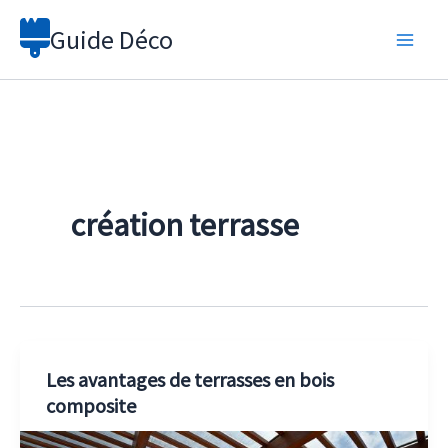
Aller
Guide Déco
au
contenu
création terrasse
Les avantages de terrasses en bois
composite