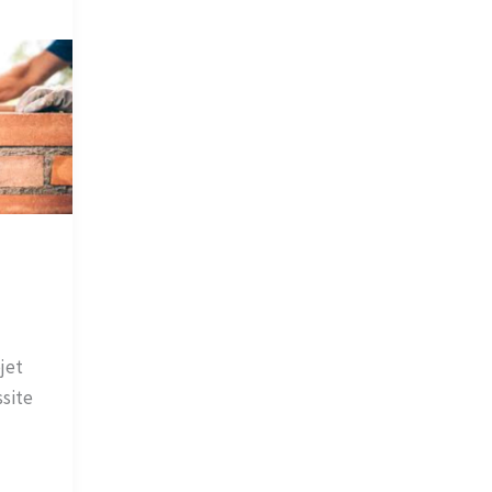
jet
site