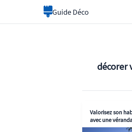
Aller
Guide Déco
au
contenu
décorer 
Valorisez son hab
avec une vérand