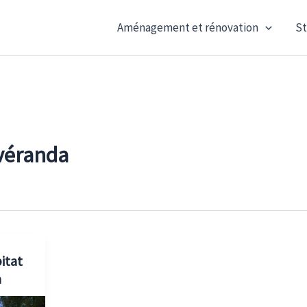
Aménagement et rénovation
St
véranda
itat
a