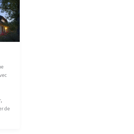
ne
vec
,
er de