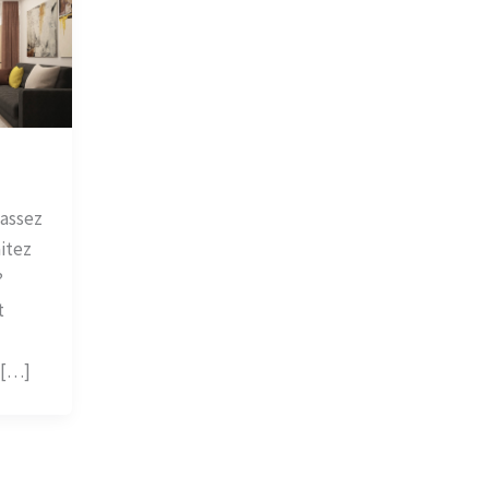
 assez
itez
?
t
 […]