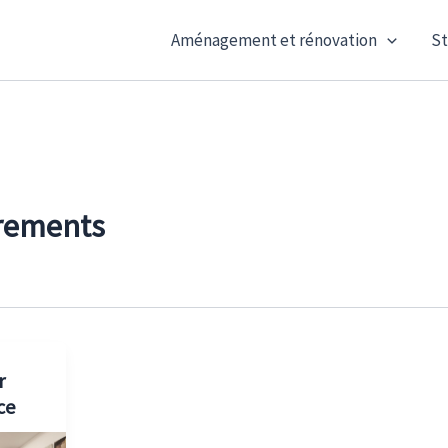
Aménagement et rénovation
St
rements
r
ce