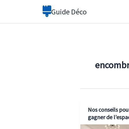
Aller
Guide Déco
au
contenu
encomb
Nos conseils pou
gagner de l’espa