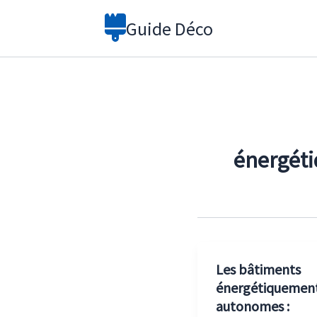
Aller
Guide Déco
au
contenu
énergét
Les bâtiments
énergétiquemen
autonomes :