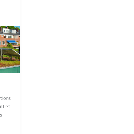
tions
nt et
s