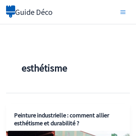
Aller
Guide Déco
au
contenu
esthétisme
Peinture industrielle : comment allier
esthétisme et durabilité ?