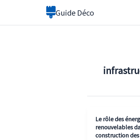
Aller
Guide Déco
au
contenu
infrastr
Le rôle des énerg
renouvelables da
construction des