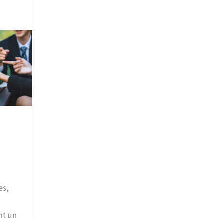
es,
nt un