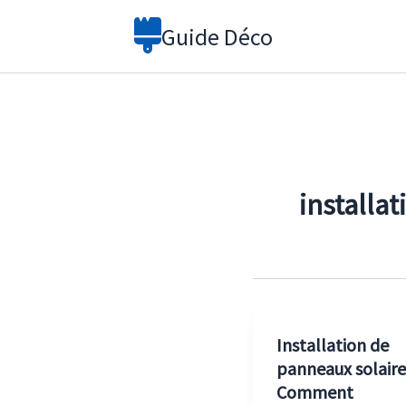
Aller
Guide Déco
au
contenu
installa
Installation de
panneaux solaires
Comment