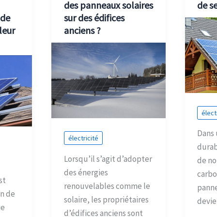
des panneaux solaires
de s
 de
sur des édifices
leur
anciens ?
élect
Dans 
électricité
durab
Lorsqu’il s’agit d’adopter
de no
des énergies
carbo
st
renouvelables comme le
panne
on de
solaire, les propriétaires
devie
ie
d’édifices anciens sont