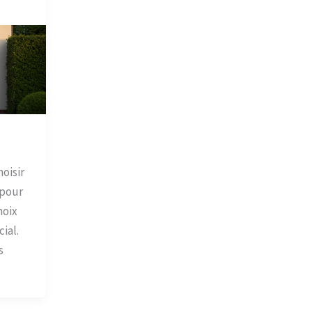
hoisir
 pour
hoix
ial.
s