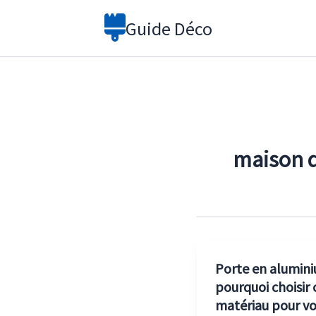
Aller
Guide Déco
au
contenu
maison 
Porte en alumini
pourquoi choisir 
matériau pour vo