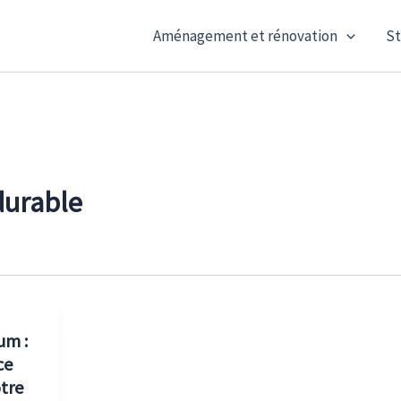
Aménagement et rénovation
St
durable
um :
ce
tre