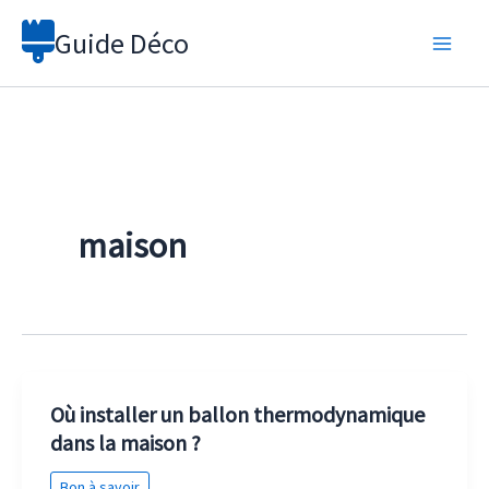
Aller
Guide Déco
au
contenu
maison
Où installer un ballon thermodynamique
dans la maison ?
Bon à savoir