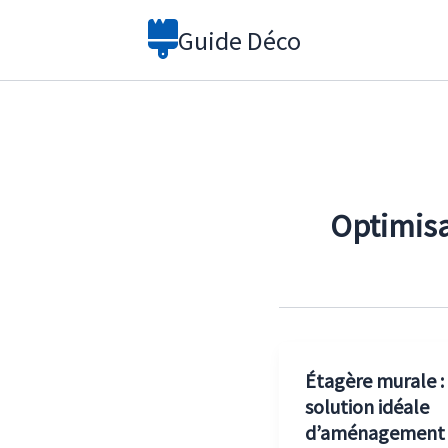
Aller
Guide Déco
au
contenu
Optimisa
Étagère murale : 
solution idéale
d’aménagement