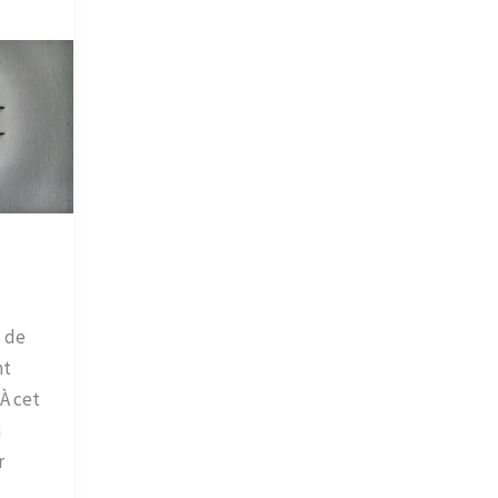
 de
nt
 À cet
n
r