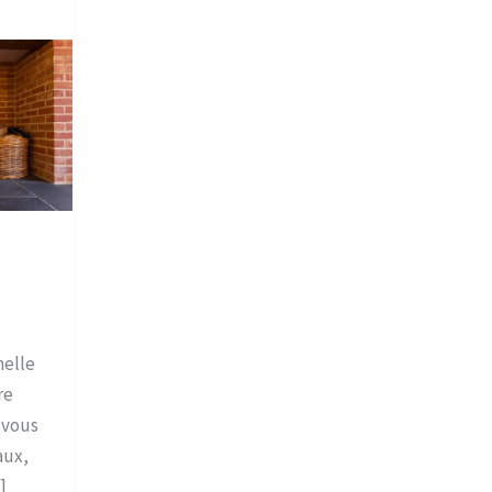
nelle
re
 vous
aux,
]