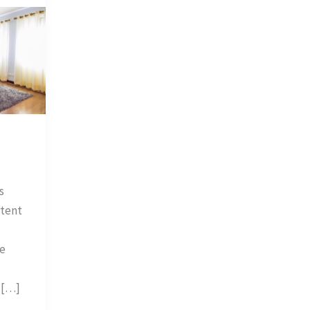
s
ttent
de
 […]