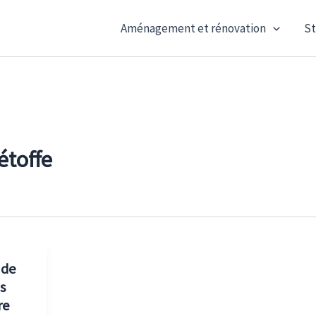
Aménagement et rénovation
St
étoffe
 de
s
re