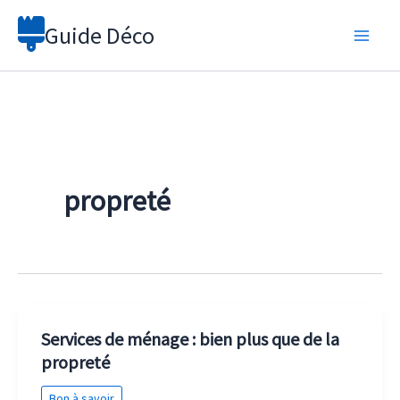
Aller
Guide Déco
au
contenu
propreté
Services de ménage : bien plus que de la
propreté
Bon à savoir