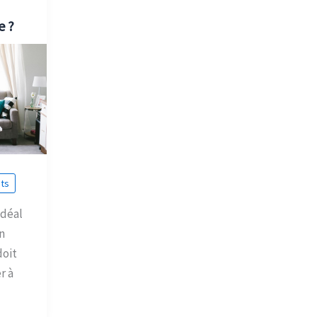
e ?
ts
idéal
n
doit
r à