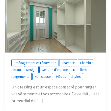
Aménagement et rénovation
Chambre
Chambre
enfant
Design
Gestion d'espace
Mobiliers et
rangements
Non classé
Pièces
Styles
Un dressing est un espace consacré pour ranger
vos vêtements et vos accessoires. De ce fait, il est
primordial de […]