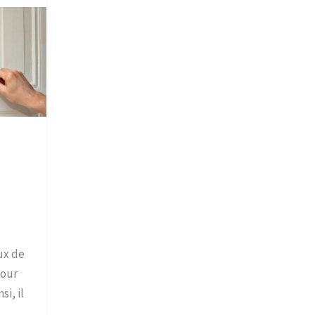
ux de
pour
si, il