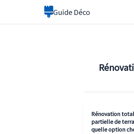
Aller
Guide Déco
au
contenu
Rénovati
Rénovation total
partielle de terra
quelle option choi