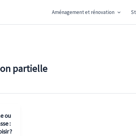
Aménagement et rénovation
St
on partielle
e ou
sse :
sir ?