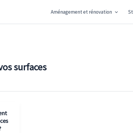
Aménagement et rénovation
St
vos surfaces
ent
aces
?