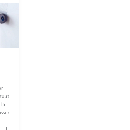
er
tout
 la
sser.
 […]