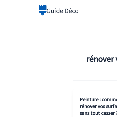
Aller
Guide Déco
au
contenu
rénover 
Peinture : comm
rénover vos surf
sans tout casser 