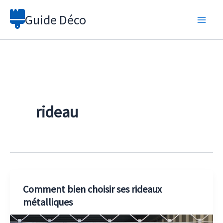
Aller
Guide Déco
au
contenu
rideau
Comment bien choisir ses rideaux
métalliques