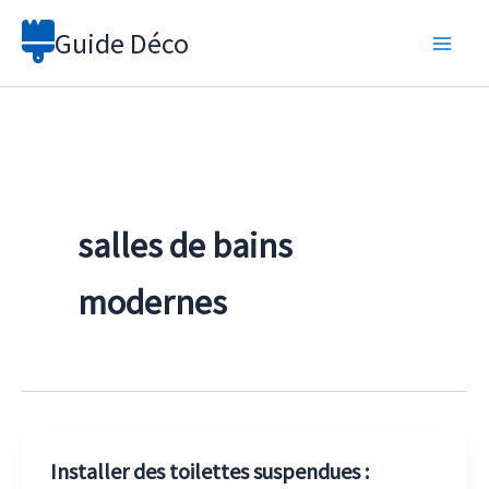
Aller
Guide Déco
au
contenu
salles de bains
modernes
Installer des toilettes suspendues :