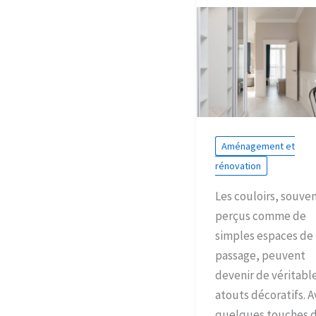
Aménagement et
rénovation
Les couloirs, souve
perçus comme de
simples espaces de
passage, peuvent
devenir de véritabl
atouts décoratifs. A
quelques touches 