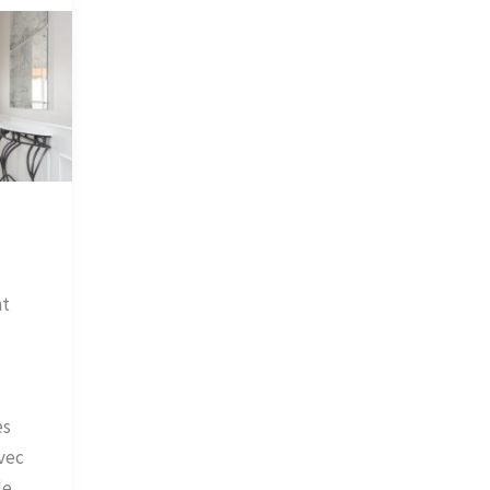
nt
es
vec
de