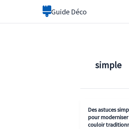
Aller
Guide Déco
au
contenu
simple
Des astuces simp
pour moderniser
couloir tradition