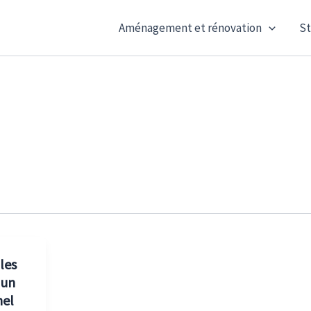
Aménagement et rénovation
St
les
 un
nel