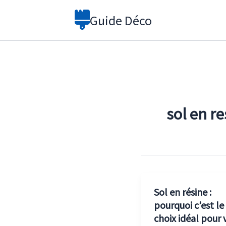
Aller
Guide Déco
au
contenu
sol en re
Sol en résine :
pourquoi c’est le
choix idéal pour 