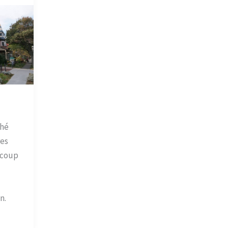
ché
res
ucoup
n.