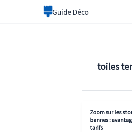
Aller
Guide Déco
au
contenu
toiles t
Zoom sur les sto
bannes : avantag
tarifs