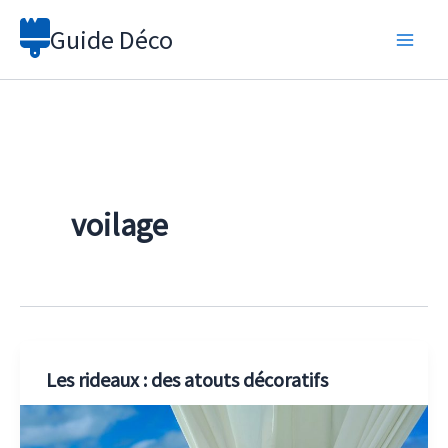
Aller
Guide Déco
au
contenu
voilage
Les rideaux : des atouts décoratifs