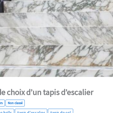
de choix d’un tapis d’escalier
rs
Non classé
 halls
tapis d'escalier
tapis de sol