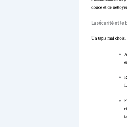
douce et de nettoyer
La sécurité et le
Un tapis mal choisi 
A
e
R
L
F
e
t