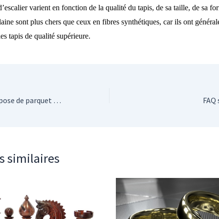
’escalier varient en fonction de la qualité du tapis, de sa taille, de sa f
n laine sont plus chers que ceux en fibres synthétiques, car ils ont génér
es tapis de qualité supérieure.
Les différents motifs de pose de parquet : point de Hongrie, à l’anglaise, zigzag ou autre
FAQ 
s similaires