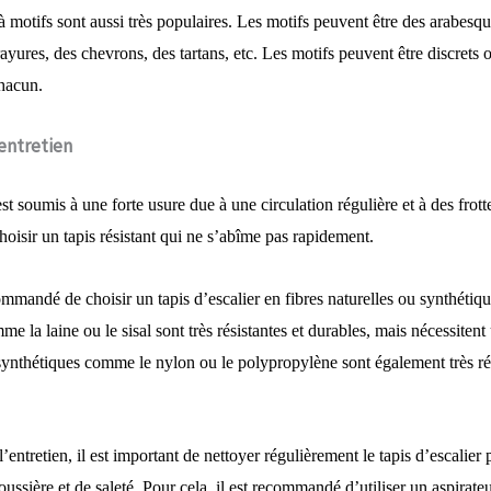
 à motifs sont aussi très populaires. Les motifs peuvent être des arabesqu
rayures, des chevrons, des tartans, etc. Les motifs peuvent être discrets
chacun.
’entretien
st soumis à une forte usure due à une circulation régulière et à des frotte
oisir un tapis résistant qui ne s’abîme pas rapidement.
commandé de choisir un tapis d’escalier en fibres naturelles ou synthétiqu
me la laine ou le sisal sont très résistantes et durables, mais nécessitent
 synthétiques comme le nylon ou le polypropylène sont également très rési
entretien, il est important de nettoyer régulièrement le tapis d’escalier 
ussière et de saleté. Pour cela, il est recommandé d’utiliser un aspirate