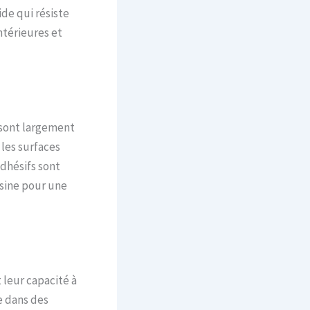
ide qui résiste
ntérieures et
 sont largement
 les surfaces
adhésifs sont
ésine pour une
 leur capacité à
e dans des