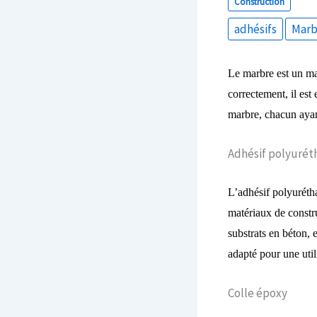
Construction
adhésifs
Marb
Le marbre est un mat
correctement, il est 
marbre, chacun ayan
Adhésif polyurét
L’adhésif polyuréth
matériaux de constru
substrats en béton, 
adapté pour une utili
Colle époxy