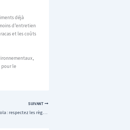
timents déjà
moins d’entretien
racas et les coûts
nvironnementaux,
 pour le
SUIVANT
Fixation de la pergola : respectez les règles pour éviter les problèmes