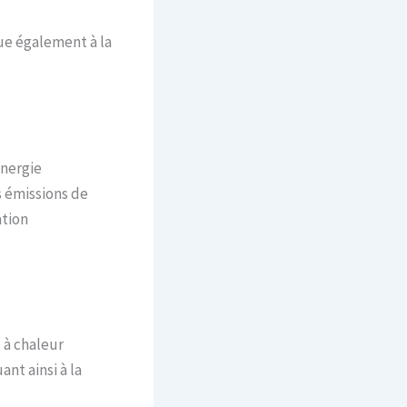
e également à la
énergie
es émissions de
ation
s à chaleur
nt ainsi à la