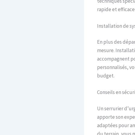
techniques spécia
rapide et efficace
Installation de s
En plus des dépan
mesure. Installat
accompagnent pour
personnalisés, vo
budget.
Conseils en sécur
Un serrurier d’urg
apporte son exper
adaptées pour amé
du terrain, vous 