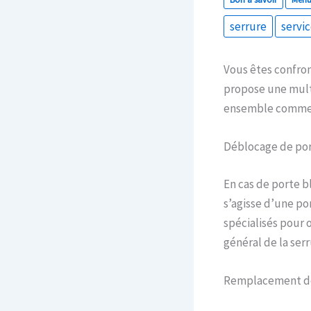
serrure
servic
Vous êtes confron
propose une mult
ensemble comment
Déblocage de po
En cas de porte 
s’agisse d’une por
spécialisés pour o
général de la serr
Remplacement de