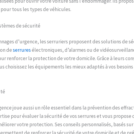
lisées pour ouvrir votre voiture sans l’endommager. Ils propos
 pour tous les types de véhicules.
ystèmes de sécurité
nages d’urgence, les serruriers proposent des solutions de sé
ion de
serrures
électroniques, d’alarmes ou de vidéosurveillance
 renforcer la protection de votre domicile. Grâce à leurs cons
us choisissez les équipements les mieux adaptés à vos besoins 
ité
ence joue aussi un rôle essentiel dans la prévention des effract
tise pour évaluer la sécurité de vos serrures et vous propose 
liorer votre protection. Ses conseils personnalisés, basés su
permettent de renforcer la sécurité de votre domicile et de pré