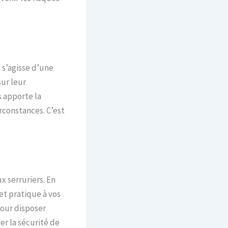
l s’agisse d’une
ur leur
s apporte la
irconstances. C’est
 serruriers. En
 et pratique à vos
pour disposer
er la sécurité de