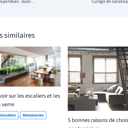
Installer des toilettes suspendues : avantages et inconvénients
s similaires
voir sur les escaliers et les
 verre
novation
,
Menuiseries
5 bonnes raisons de choisi