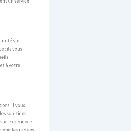
ent un service
curité sur
 : ils vous
eils
et à votre
ions. Il vous
des solutions
r son expérience
venir les risques