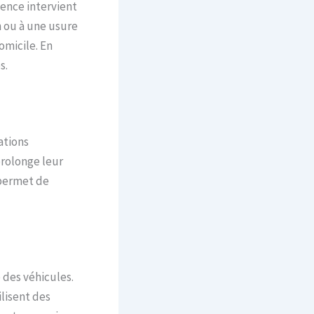
ence intervient
n ou à une usure
omicile. En
s.
ations
prolonge leur
 permet de
 des véhicules.
ilisent des