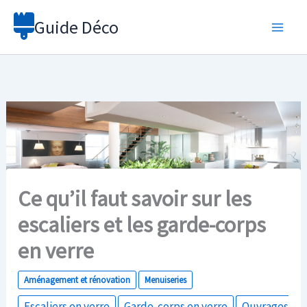
Aller
Guide Déco
au
contenu
Ce qu’il faut savoir sur les
escaliers et les garde-corps
en verre
Aménagement et rénovation
Menuiseries
Escaliers en verre
Garde-corps en verre
Ouvrages