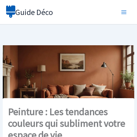
Aller
Guide Déco
au
contenu
Peinture : Les tendances
couleurs qui subliment votre
espace de vie