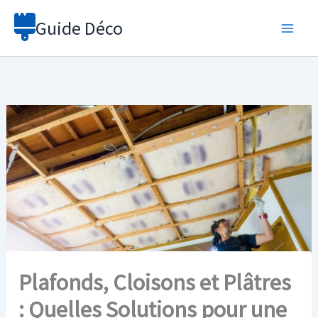
Aller
Guide Déco
au
contenu
Plafonds, Cloisons et Plâtres
: Quelles Solutions pour une