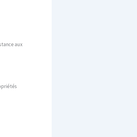
istance aux
opriétés