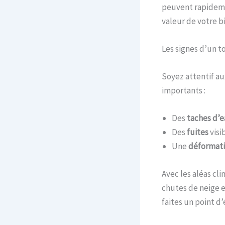
peuvent rapideme
valeur de votre b
Les signes d’un to
Soyez attentif a
importants :
Des
taches d’
Des
fuites
visi
Une
déformat
Avec les aléas cl
chutes de neige e
faites un point 