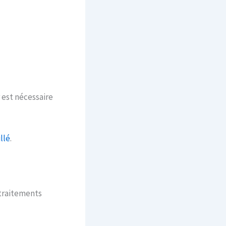
 est nécessaire
llé
.
 traitements