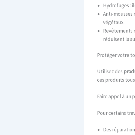
Hydrofuges : il
Anti-mousses na
végétaux.
Revêtements ré
réduisent la su
Protéger votre to
Utilisez des
prod
ces produits tous
Faire appel à un 
Pour certains tra
Des réparatio