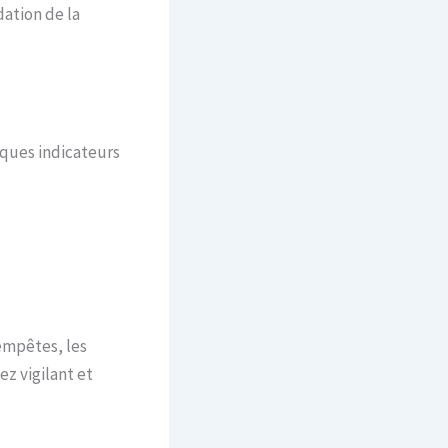
ation de la
lques indicateurs
tempêtes, les
z vigilant et