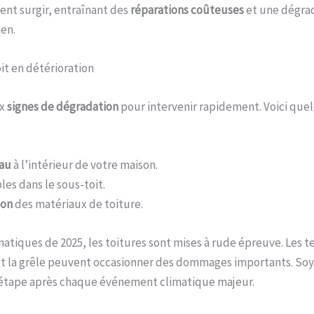
nt surgir, entraînant des
réparations coûteuses
et une dégrad
ien.
it en détérioration
ux
signes de dégradation
pour intervenir rapidement. Voici que
eau
à l’intérieur de votre maison.
bles dans le sous-toit.
ion
des matériaux de toiture.
imatiques de 2025, les toitures sont mises à rude épreuve. Les 
t la grêle peuvent occasionner des dommages importants. Soye
d’étape après chaque événement climatique majeur.