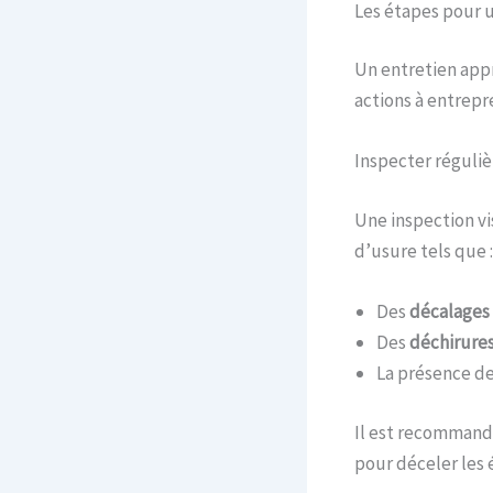
Les étapes pour u
Un entretien appr
actions à entrepre
Inspecter réguliè
Une inspection vi
d’usure tels que :
Des
décalages
Des
déchirure
La présence d
Il est recommand
pour déceler les 