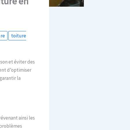
ture en
ure
toiture
ison et éviter des
ent d’optimiser
arantir la
évenant ainsi les
s problèmes