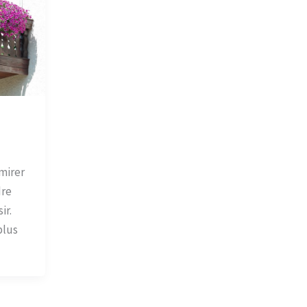
mirer
dre
ir.
plus