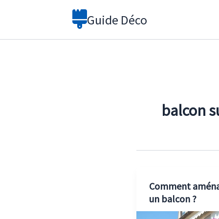
Aller
Guide Déco
au
contenu
balcon s
Comment aména
un balcon ?