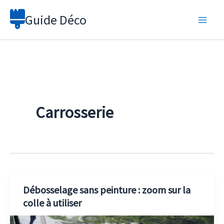
Aller
Guide Déco
au
contenu
Carrosserie
Débosselage sans peinture : zoom sur la
colle à utiliser